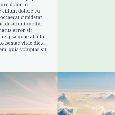
ure dolor in
e cillum dolore eu
 occaecat cupidatat
ia deserunt mollit.
natus error sit
e ipsa quae ab illo
to beatae vitae dicta
m. quia voluptas sit