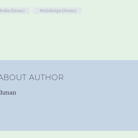
Media (Demo)
Webdesign (Demo)
 ABOUT AUTHOR
ichman