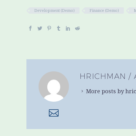
Development (Demo)
Finance (Demo)
HRICHMAN
/
More posts by hr