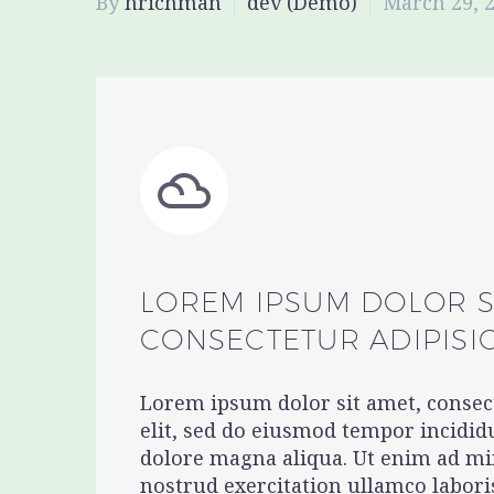
By
hrichman
dev (Demo)
March 29, 


LOREM IPSUM DOLOR S
CONSECTETUR ADIPISI
Lorem ipsum dolor sit amet, consect
elit, sed do eiusmod tempor incididu
dolore magna aliqua. Ut enim ad m
nostrud exercitation ullamco laboris