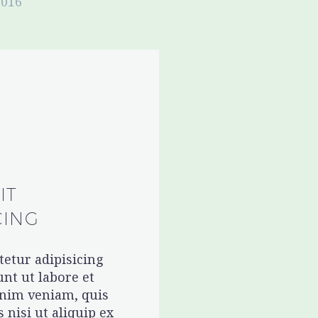
2016
IT
CING
etur adipisicing
nt ut labore et
inim veniam, quis
 nisi ut aliquip ex