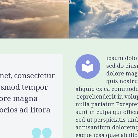
ipsum dolor


sed do eius
dolore mag
et, consectetur
quis nostru
eiusmod tempor
aliquip ex ea commodo 
reprehenderit in volup
olore magna
nulla pariatur. Excepte
socios ad litora
sunt in culpa qui offic
Sed ut perspiciatis un
accusantium doloremq
eaque ipsa quae ab illo