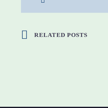
RELATED POSTS
Donec volutpat scelerisque
The 
felis, quis tristique velit
(Dem