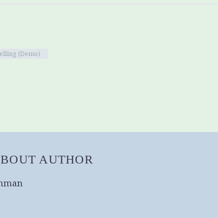
elling (Demo)
ABOUT AUTHOR
chman