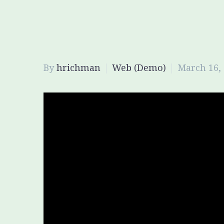
By
hrichman
Web (Demo)
March 16,