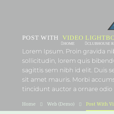
POST WITH
VIDEO LIGHTB
HOME
CLUBHOUSE R
Lorem Ipsum. Proin gravida nib
sollicitudin, lorem quis biben
sagittis sem nibh id elit. Duis
sit amet mauris. Morbi accums
tincidunt auctor a ornare odio 
Home
Web (Demo)
Post With V