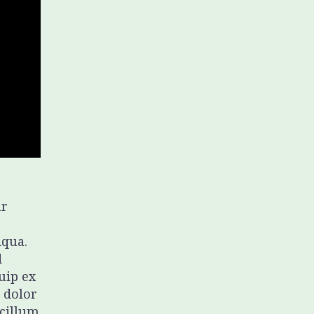
ur
iqua.
d
uip ex
 dolor
 cillum