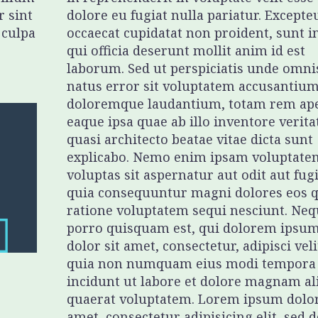
r sint
dolore eu fugiat nulla pariatur. Excepte
 culpa
occaecat cupidatat non proident, sunt i
qui officia deserunt mollit anim id est
laborum. Sed ut perspiciatis unde omnis
natus error sit voluptatem accusantiu
doloremque laudantium, totam rem ap
eaque ipsa quae ab illo inventore veritat
quasi architecto beatae vitae dicta sunt
explicabo. Nemo enim ipsam voluptate
voluptas sit aspernatur aut odit aut fugi
quia consequuntur magni dolores eos q
ratione voluptatem sequi nesciunt. Neq
porro quisquam est, qui dolorem ipsum
dolor sit amet, consectetur, adipisci veli
quia non numquam eius modi tempora
incidunt ut labore et dolore magnam a
quaerat voluptatem. Lorem ipsum dolor
amet, consectetur adipisicing elit, sed d