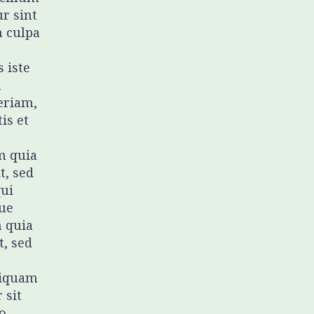
ur sint
n culpa
 iste
m
eriam,
is et
m quia
t, sed
ui
ue
 quia
t, sed
liquam
 sit
o