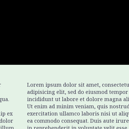
r
Lorem ipsum dolor sit amet, consectet
adipisicing elit, sed do eiusmod tempor
qua.
incididunt ut labore et dolore magna al
Ut enim ad minim veniam, quis nostru
uip ex
exercitation ullamco laboris nisi ut aliq
dolor
ea commodo consequat. Duis aute irure
cillum
in reprehenderit in voluptate velit esse