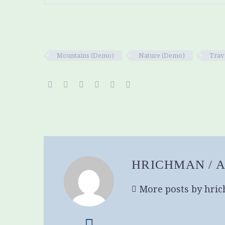
Mountains (Demo)
Nature (Demo)
Trav
HRICHMAN
/ 
More posts by hri