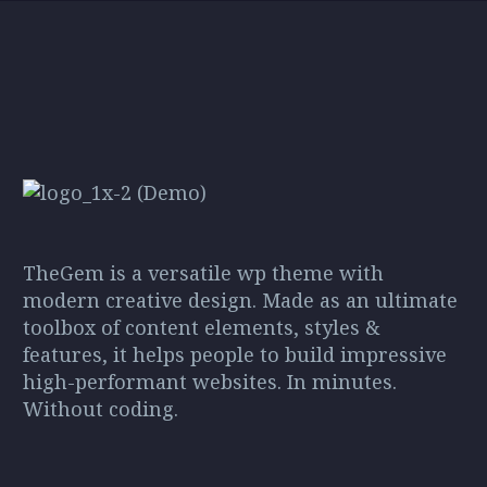
non mauris vitae
vel velit auctor
0
15 Mar 2016
erat consequat
aliquet. Aenean
Blog post + left sidebar
auctor eu in elit.
sollicitudin, lorem
(Demo)
quis bibendum
Lorem Ipsum. Proin
0
17 Mar 2016
auctor, nisi elit
gravida nibh vel velit
consequat ipsum,
auctor aliquet. Aenean
nec sagittis sem
sollicitudin, lorem quis
nibh id elit
bibendum auctor, nisi elit
consequat ipsum, nec
sagittis sem nibh id elit.
TheGem is a versatile wp theme with
modern creative design. Made as an ultimate
toolbox of content elements, styles &
features, it helps people to build impressive
high-performant websites. In minutes.
Without coding.