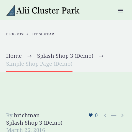
BLOG POST
+ LEFT SIDEBAR
Home
Splash Shop 3 (Demo)
Simple Shop Page (Demo)
By
hrichman



0
Splash Shop 3 (Demo)
March 26, 2016