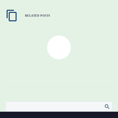
RELATED POSTS
Quote Post (Demo)
0
22 Oct 2015
Simple Blog Post (Demo)
1
21 Mar 2016
100% width Galleries Post
(Demo)